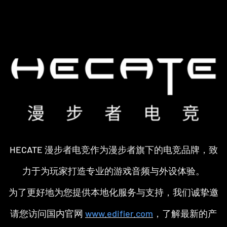
HECATE 漫步者电竞作为漫步者旗下的电竞品牌，致
力于为玩家打造专业的游戏音频与外设体验。
为了更好地为您提供本地化服务与支持，我们诚挚邀
请您访问国内官网
www.edifier.com
，了解最新的产