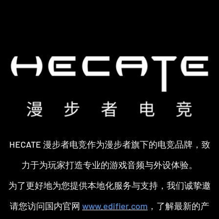
HECATE 漫步者电竞作为漫步者旗下的电竞品牌，致
力于为玩家打造专业的游戏音频与外设体验。
为了更好地为您提供本地化服务与支持，我们诚挚邀
请您访问国内官网
www.edifier.com
，了解最新的产