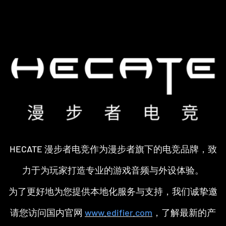
HECATE 漫步者电竞作为漫步者旗下的电竞品牌，致
力于为玩家打造专业的游戏音频与外设体验。
为了更好地为您提供本地化服务与支持，我们诚挚邀
请您访问国内官网
www.edifier.com
，了解最新的产