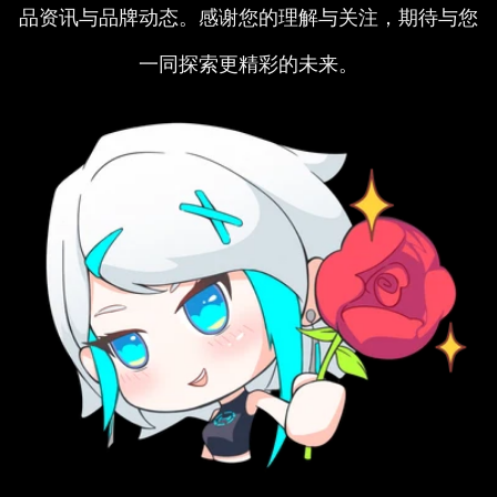
品资讯与品牌动态。感谢您的理解与关注，期待与您
一同探索更精彩的未来。