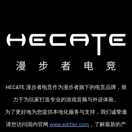
HECATE 漫步者电竞作为漫步者旗下的电竞品牌，致
力于为玩家打造专业的游戏音频与外设体验。
为了更好地为您提供本地化服务与支持，我们诚挚邀
请您访问国内官网
www.edifier.com
，了解最新的产