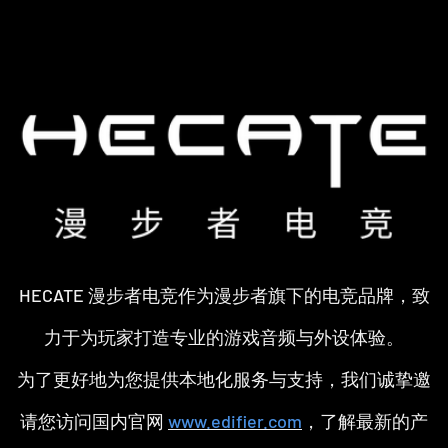
HECATE 漫步者电竞作为漫步者旗下的电竞品牌，致
力于为玩家打造专业的游戏音频与外设体验。
为了更好地为您提供本地化服务与支持，我们诚挚邀
请您访问国内官网
www.edifier.com
，了解最新的产