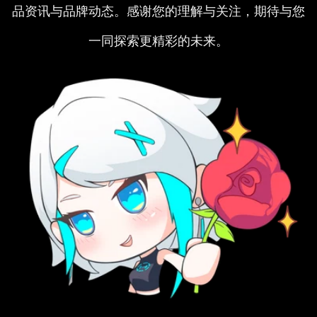
品资讯与品牌动态。感谢您的理解与关注，期待与您
一同探索更精彩的未来。