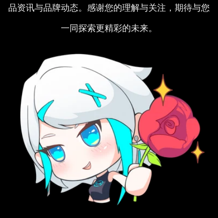
品资讯与品牌动态。感谢您的理解与关注，期待与您
一同探索更精彩的未来。