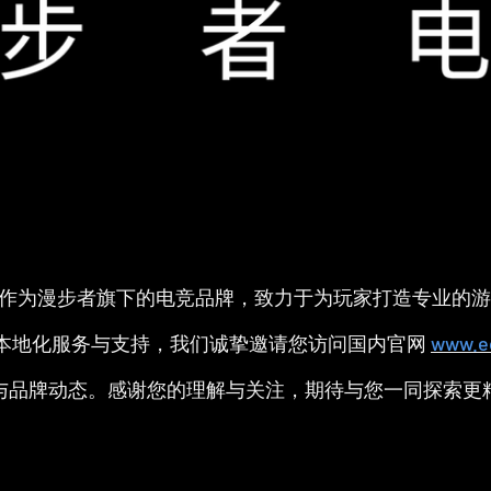
者电竞作为漫步者旗下的电竞品牌，致力于为玩家打造专业的
本地化服务与支持，我们诚挚邀请您访问国内官网
www.ed
与品牌动态。感谢您的理解与关注，期待与您一同探索更