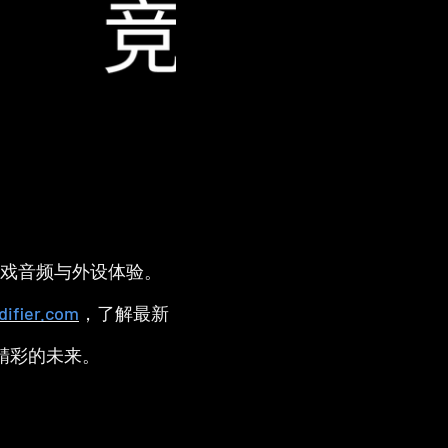
游戏音频与外设体验。
ifier.com
，了解最新
精彩的未来。